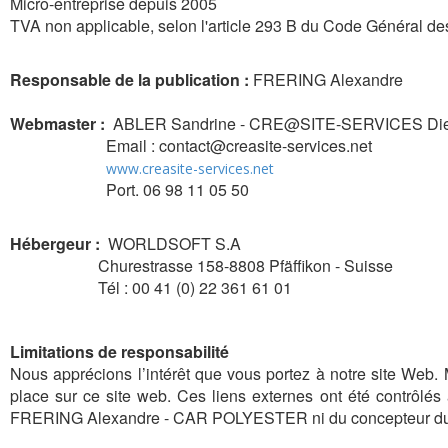
Micro-entreprise depuis 2005
TVA non applicable, selon l'article 293 B du Code Général de
Responsable de la publication :
FRERING Alexandre
Webmaster :
ABLER Sandrine - CRE@SITE-SERVICES Die
Email : contact@creasite-services.net
www.creasite-services.net
Port. 06 98 11 05 50
Hébergeur :
WORLDSOFT S.A
Churestrasse 158-8808 Pfäffikon - Suisse
Tél : 00 41 (0) 22 361 61 01
Limitations de responsabilité
Nous apprécions l’intérêt que vous portez à notre site Web.
place sur ce site web. Ces liens externes ont été contrôlés 
FRERING Alexandre - CAR POLYESTER ni du concepteur d