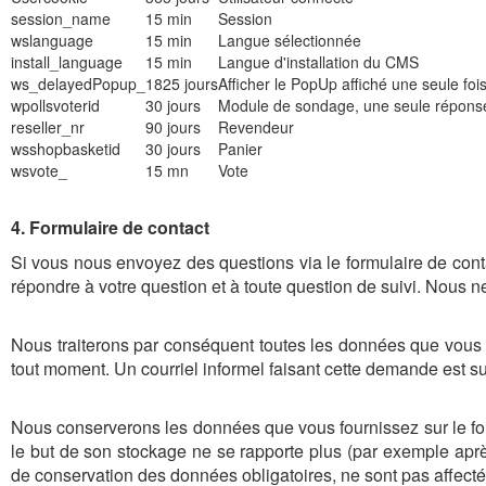
session_name
15 min
Session
wslanguage
15 min
Langue sélectionnée
install_language
15 min
Langue d'installation du CMS
ws_delayedPopup_
1825 jours
Afficher le PopUp affiché une seule foi
wpollsvoterid
30 jours
Module de sondage, une seule répons
reseller_nr
90 jours
Revendeur
wsshopbasketid
30 jours
Panier
wsvote_
15 mn
Vote
4. Formulaire de contact
Si vous nous envoyez des questions via le formulaire de cont
répondre à votre question et à toute question de suivi. Nous n
Nous traiterons par conséquent toutes les données que vous
tout moment. Un courriel informel faisant cette demande est s
Nous conserverons les données que vous fournissez sur le f
le but de son stockage ne se rapporte plus (par exemple après
de conservation des données obligatoires, ne sont pas affectée